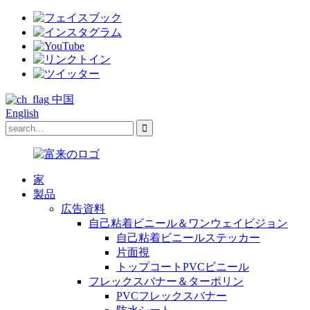
中国
English
家
製品
広告資料
自己粘着ビニール＆ワンウェイビジョン
自己粘着ビニールステッカー
片面視
トップコートPVCビニール
フレックスバナー＆ターポリン
PVCフレックスバナー