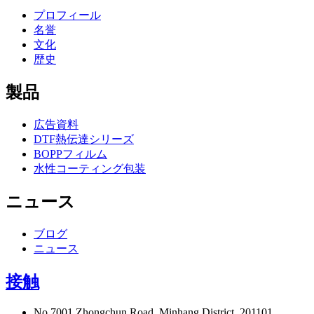
プロフィール
名誉
文化
歴史
製品
広告資料
DTF熱伝達シリーズ
BOPPフィルム
水性コーティング包装
ニュース
ブログ
ニュース
接触
No.7001 Zhongchun Road, Minhang District, 201101,