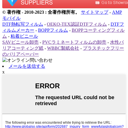
© 著作権 - 2010-2023 : 全著作権所有。
サイトマップ
-
AMP
モバイル
DTF熱転写フィルム
-
OEKO-TEX認証DTFフィルム
-
DTFフ
ィルムメーカー
-
BOPPフィルム
-
BOPPコーティングフィル
ム
-
粘着ビニール
SAVビニール卸売
-
PVCラミネートフィルムの卸売
-
水性バ
リアコーティング紙
-
WBBC製紙会社
-
プラスチックフリー
のバリアペーパー
メールを送信する
x