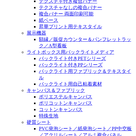
テクスチャ付き複合バナー
テクスチャなしの複合バナー
複合バナー 両面印刷可能
紙ベース
昇華プリント用テキスタイル
展示機器
額縁／販促カウンター＆パンフレットラッ
ク／A型看板
ライトボックス用バックライトメディア
バックライト付きPETシリーズ
バックライト付きPPシリーズ
バックライト用ファブリック＆テキスタイ
ル
バックライト用自己粘着素材
キャンバス＆ファブリック
ポリエステルキャンバス
ポリコットンキャンバス
コットンキャンバス
特殊生地
硬質シート
PVC発泡シート／紙発泡シート／PP中空板
／アクリルシート／アルミ複合パネル