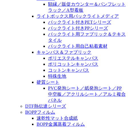
額縁／販促カウンター＆パンフレット
ラック／A型看板
ライトボックス用バックライトメディア
バックライト付きPETシリーズ
バックライト付きPPシリーズ
バックライト用ファブリック＆テキス
タイル
バックライト用自己粘着素材
キャンバス＆ファブリック
ポリエステルキャンバス
ポリコットンキャンバス
コットンキャンバス
特殊生地
硬質シート
PVC発泡シート／紙発泡シート／PP
中空板／アクリルシート／アルミ複合
パネル
DTF熱伝達シリーズ
BOPPフィルム
速乾性マット合成紙
BOPP金属蒸着フィルム