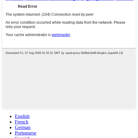
English
French
German
Portuguese