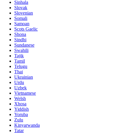
Sinhala
Slovak
Slovenian
Somali
Samoan
Scots Gaelic
Shona
Sindhi
Sundanese
Swahili
Tajik
Tamil
Telugu
Thai
Ukrainian
Urdu
Uzbek
Vietnamese
Welsh
Xhosa
Yiddish
Yoruba
Zulu
Kinyarwanda
Tatar