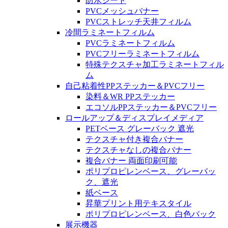
防水シート
PVCメッシュバナー
PVCストレッチ天井フィルム
冷間ラミネートフィルム
PVCラミネートフィルム
PVCフリーラミネートフィルム
特殊テクスチャ加工ラミネートフィル
ム
自己粘着性PPステッカー＆PVCフリー
染料＆WR PPステッカー
エコソルPPステッカー＆PVCフリー
ロールアップ＆ディスプレイメディア
PETベース グレーバック 遮光
テクスチャ付き複合バナー
テクスチャなしの複合バナー
複合バナー 両面印刷可能
ポリプロピレンベース、グレーバッ
ク、遮光
紙ベース
昇華プリント用テキスタイル
ポリプロピレンベース、白色バック
展示機器