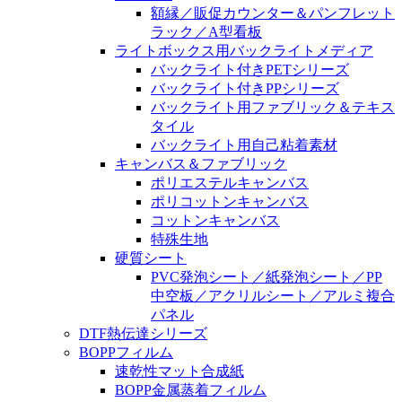
額縁／販促カウンター＆パンフレット
ラック／A型看板
ライトボックス用バックライトメディア
バックライト付きPETシリーズ
バックライト付きPPシリーズ
バックライト用ファブリック＆テキス
タイル
バックライト用自己粘着素材
キャンバス＆ファブリック
ポリエステルキャンバス
ポリコットンキャンバス
コットンキャンバス
特殊生地
硬質シート
PVC発泡シート／紙発泡シート／PP
中空板／アクリルシート／アルミ複合
パネル
DTF熱伝達シリーズ
BOPPフィルム
速乾性マット合成紙
BOPP金属蒸着フィルム