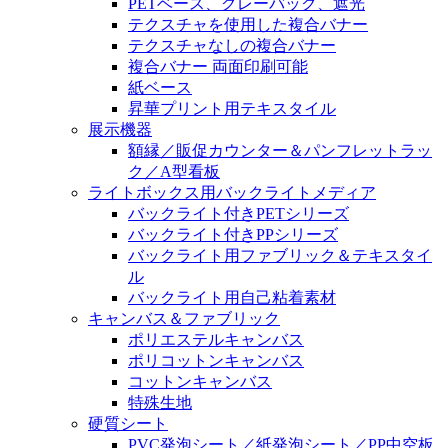
PETベース、グレーバック、遮光
テクスチャを使用した複合バナー
テクスチャなしの複合バナー
複合バナー 両面印刷可能
紙ベース
昇華プリント用テキスタイル
展示機器
額縁／販促カウンター＆パンフレットラッ
ク／A型看板
ライトボックス用バックライトメディア
バックライト付きPETシリーズ
バックライト付きPPシリーズ
バックライト用ファブリック＆テキスタイ
ル
バックライト用自己粘着素材
キャンバス＆ファブリック
ポリエステルキャンバス
ポリコットンキャンバス
コットンキャンバス
特殊生地
硬質シート
PVC発泡シート／紙発泡シート／PP中空板