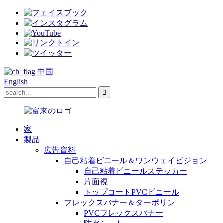
中国
English
家
製品
広告資料
自己粘着ビニール＆ワンウェイビジョン
自己粘着ビニールステッカー
片面視
トップコートPVCビニール
フレックスバナー＆ターポリン
PVCフレックスバナー